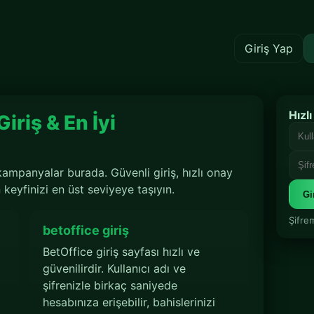
Giriş Yap
Hızlı
iriş & En İyi
kampanyalar burada. Güvenli giriş, hızlı onay
keyfinizi en üst seviyeye taşıyın.
Gi
Şifre
betoffice giriş
BetOffice giriş sayfası hızlı ve
güvenilirdir. Kullanıcı adı ve
şifrenizle birkaç saniyede
hesabınıza erişebilir, bahislerinizi