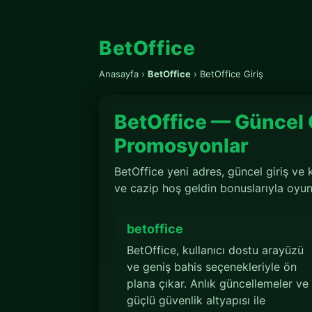
BetOffice
Anasayfa ›
BetOffice
›
BetOffice Giriş
BetOffice — Güncel G
Promosyonlar
BetOffice yeni adres, güncel giriş ve 
ve cazip hoş geldin bonuslarıyla oyun 
betoffice
BetOffice, kullanıcı dostu arayüzü
ve geniş bahis seçenekleriyle ön
plana çıkar. Anlık güncellemeler ve
güçlü güvenlik altyapısı ile