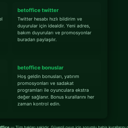
betoffice twitter
el
Twitter hesabı hızlı bildirim ve
duyurular için idealdir. Yeni adres,
bakım duyuruları ve promosyonlar
buradan paylaşılır.
betoffice bonuslar
Hoş geldin bonusları, yatırım
promosyonları ve sadakat
programları ile oyunculara ekstra
değer sağlanır. Bonus kurallarını her
zaman kontrol edin.
ffice
— Tüm hakları saklıdır. Güvenli oyun için sorumlu bahis kurallarını