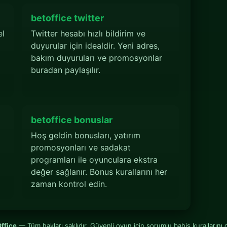
betoffice twitter
el
Twitter hesabı hızlı bildirim ve
duyurular için idealdir. Yeni adres,
bakım duyuruları ve promosyonlar
buradan paylaşılır.
betoffice bonuslar
Hoş geldin bonusları, yatırım
promosyonları ve sadakat
programları ile oyunculara ekstra
değer sağlanır. Bonus kurallarını her
zaman kontrol edin.
ffice
— Tüm hakları saklıdır. Güvenli oyun için sorumlu bahis kurallarını