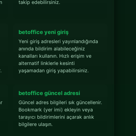
n
takip edebilirsiniz.
betoffice yeni giriş
Yeni giriş adresleri yayınlandığında
anında bildirim alabileceğiniz
kanalları kullanın. Hızlı erişim ve
alternatif linklerle kesinti
.
yaşamadan giriş yapabilirsiniz.
betoffice güncel adresi
ar
Güncel adres bilgileri sık güncellenir.
Bookmark (yer imi) ekleyin veya
tarayıcı bildirimlerini açarak anlık
bilgilere ulaşın.