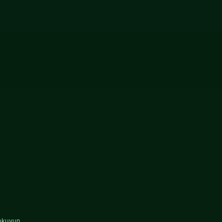
 okuyun.