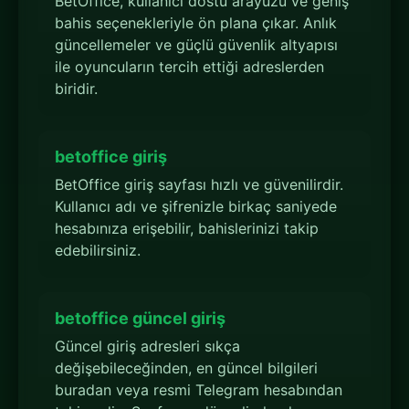
BetOffice, kullanıcı dostu arayüzü ve geniş
bahis seçenekleriyle ön plana çıkar. Anlık
güncellemeler ve güçlü güvenlik altyapısı
ile oyuncuların tercih ettiği adreslerden
biridir.
betoffice giriş
BetOffice giriş sayfası hızlı ve güvenilirdir.
Kullanıcı adı ve şifrenizle birkaç saniyede
hesabınıza erişebilir, bahislerinizi takip
edebilirsiniz.
betoffice güncel giriş
Güncel giriş adresleri sıkça
değişebileceğinden, en güncel bilgileri
buradan veya resmi Telegram hesabından