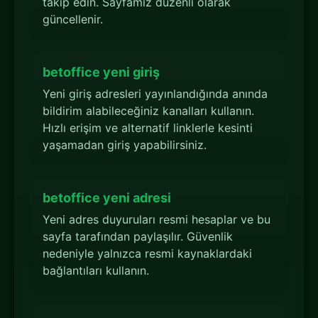
takip edin. Sayfamız düzenli olarak
güncellenir.
betoffice yeni giriş
Yeni giriş adresleri yayınlandığında anında
bildirim alabileceğiniz kanalları kullanın.
Hızlı erişim ve alternatif linklerle kesinti
yaşamadan giriş yapabilirsiniz.
betoffice yeni adresi
Yeni adres duyuruları resmi hesaplar ve bu
sayfa tarafından paylaşılır. Güvenlik
nedeniyle yalnızca resmi kaynaklardaki
bağlantıları kullanın.