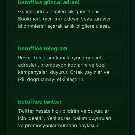
betoffice güncel adresi
Güncel adres bilgileri sık güncellenir.
Bookmark (yer imi) ekleyin veya tarayıcı
bildirimlerini açarak anlık bilgilere ulaşın.
betoffice telegram
Resmi Telegram kanalı ayrıca güncel
adresleri, promosyon kodlarını ve özel
kampanyaları duyurur. Ortak yayınlar ve
ikili doğrulamayı etkinleştirin.
betoffice twitter
Twitter hesabı hızlı bildirim ve duyurular
için idealdir. Yeni adres, bakım duyuruları
ve promosyonlar buradan paylaşılır.