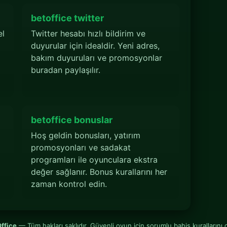
betoffice twitter
el
Twitter hesabı hızlı bildirim ve
duyurular için idealdir. Yeni adres,
bakım duyuruları ve promosyonlar
buradan paylaşılır.
betoffice bonuslar
Hoş geldin bonusları, yatırım
promosyonları ve sadakat
programları ile oyunculara ekstra
değer sağlanır. Bonus kurallarını her
zaman kontrol edin.
ffice
— Tüm hakları saklıdır. Güvenli oyun için sorumlu bahis kurallarını