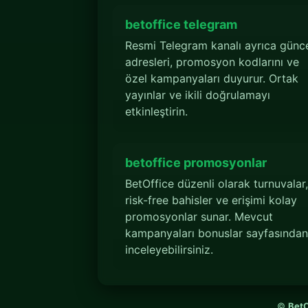
betoffice telegram
Resmi Telegram kanalı ayrıca günc
adresleri, promosyon kodlarını ve
özel kampanyaları duyurur. Ortak
yayınlar ve ikili doğrulamayı
etkinleştirin.
betoffice promosyonlar
BetOffice düzenli olarak turnuvalar,
risk-free bahisler ve erişimi kolay
promosyonlar sunar. Mevcut
kampanyaları bonuslar sayfasından
inceleyebilirsiniz.
©
BetO