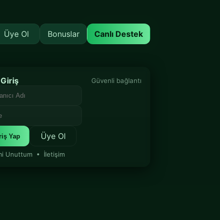
Üye Ol
Bonuslar
Canlı Destek
 Giriş
Güvenli bağlantı
Üye Ol
riş Yap
mi Unuttum
•
İletişim