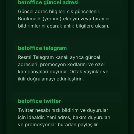
betoffice güncel adresi
Güncel adres bilgileri sık güncellenir.
Bookmark (yer imi) ekleyin veya tarayıcı
bildirimlerini açarak anlık bilgilere ulaşın.
betoffice telegram
Resmi Telegram kanalı ayrıca güncel
adresleri, promosyon kodlarını ve özel
kampanyaları duyurur. Ortak yayınlar ve
ikili doğrulamayı etkinleştirin.
betoffice twitter
Twitter hesabı hızlı bildirim ve duyurular
için idealdir. Yeni adres, bakım duyuruları
ve promosyonlar buradan paylaşılır.