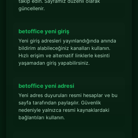
takip edin. Sayfamız düzenli olarak
güncellenir.
betoffice yeni giriş
Yeni giriş adresleri yayınlandığında anında
bildirim alabileceğiniz kanalları kullanın.
Hızlı erişim ve alternatif linklerle kesinti
yaşamadan giriş yapabilirsiniz.
betoffice yeni adresi
Yeni adres duyuruları resmi hesaplar ve bu
sayfa tarafından paylaşılır. Güvenlik
nedeniyle yalnızca resmi kaynaklardaki
bağlantıları kullanın.