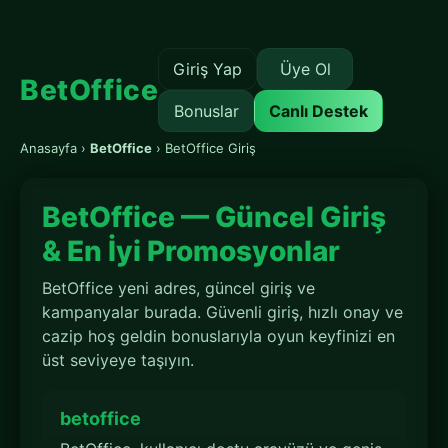
Giriş Yap
Üye Ol
BetOffice
Bonuslar
Canlı Destek
Anasayfa ›
BetOffice
›
BetOffice Giriş
BetOffice — Güncel Giriş
& En İyi Promosyonlar
BetOffice yeni adres, güncel giriş ve
kampanyalar burada. Güvenli giriş, hızlı onay ve
cazip hoş geldin bonuslarıyla oyun keyfinizi en
üst seviyeye taşıyın.
betoffice