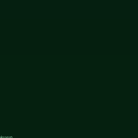
 okuyun.