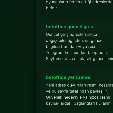
oyuncuların tercih ettiği adreslerde
biridir.
betoffice güncel giriş
Güncel giriş adresleri sıkça
değişebileceğinden, en güncel
bilgileri buradan veya resmi
Telegram hesabından takip edin.
Sayfamız düzenli olarak güncellenir
betoffice yeni adresi
Yeni adres duyuruları resmi hesapl
ve bu sayfa tarafından paylaşılır.
Güvenlik nedeniyle yalnızca resmi
kaynaklardaki bağlantıları kullanın.