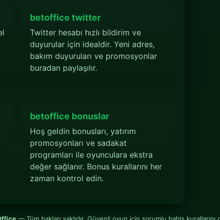
betoffice twitter
el
Twitter hesabı hızlı bildirim ve
duyurular için idealdir. Yeni adres,
bakım duyuruları ve promosyonlar
buradan paylaşılır.
betoffice bonuslar
Hoş geldin bonusları, yatırım
promosyonları ve sadakat
programları ile oyunculara ekstra
değer sağlanır. Bonus kurallarını her
zaman kontrol edin.
ffice
— Tüm hakları saklıdır. Güvenli oyun için sorumlu bahis kurallarını