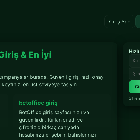
Giriş Yap
Hızlı
iriş & En İyi
kampanyalar burada. Güvenli giriş, hızlı onay
keyfinizi en üst seviyeye taşıyın.
Gi
Şifre
betoffice giriş
BetOffice giriş sayfası hızlı ve
güvenilirdir. Kullanıcı adı ve
şifrenizle birkaç saniyede
hesabınıza erişebilir, bahislerinizi