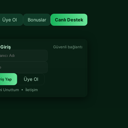
Üye Ol
Bonuslar
Canlı Destek
 Giriş
Güvenli bağlantı
Üye Ol
riş Yap
mi Unuttum
•
İletişim