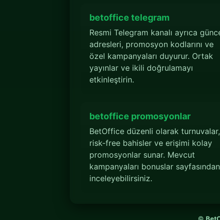
betoffice telegram
Resmi Telegram kanalı ayrıca günc
adresleri, promosyon kodlarını ve
özel kampanyaları duyurur. Ortak
yayınlar ve ikili doğrulamayı
etkinleştirin.
betoffice promosyonlar
BetOffice düzenli olarak turnuvalar,
risk-free bahisler ve erişimi kolay
promosyonlar sunar. Mevcut
kampanyaları bonuslar sayfasından
inceleyebilirsiniz.
©
BetO