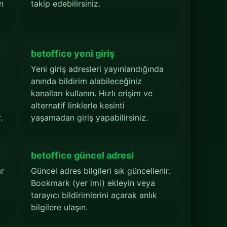
n
takip edebilirsiniz.
betoffice yeni giriş
Yeni giriş adresleri yayınlandığında
anında bildirim alabileceğiniz
kanalları kullanın. Hızlı erişim ve
alternatif linklerle kesinti
.
yaşamadan giriş yapabilirsiniz.
betoffice güncel adresi
ar
Güncel adres bilgileri sık güncellenir.
Bookmark (yer imi) ekleyin veya
tarayıcı bildirimlerini açarak anlık
bilgilere ulaşın.