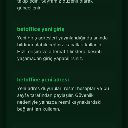
takip edin. Sayfamız düzenli olarak
güncellenir.
betoffice yeni giriş
Yeni giriş adresleri yayınlandığında anında
bildirim alabileceğiniz kanalları kullanın.
Hızlı erişim ve alternatif linklerle kesinti
yaşamadan giriş yapabilirsiniz.
betoffice yeni adresi
Yeni adres duyuruları resmi hesaplar ve bu
sayfa tarafından paylaşılır. Güvenlik
nedeniyle yalnızca resmi kaynaklardaki
bağlantıları kullanın.