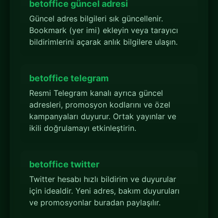
betoffice güncel adresi
Güncel adres bilgileri sık güncellenir.
Bookmark (yer imi) ekleyin veya tarayıcı
bildirimlerini açarak anlık bilgilere ulaşın.
betoffice telegram
Resmi Telegram kanalı ayrıca güncel
adresleri, promosyon kodlarını ve özel
kampanyaları duyurur. Ortak yayınlar ve
ikili doğrulamayı etkinleştirin.
betoffice twitter
Twitter hesabı hızlı bildirim ve duyurular
için idealdir. Yeni adres, bakım duyuruları
ve promosyonlar buradan paylaşılır.