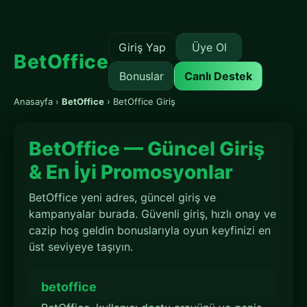
Giriş Yap
Üye Ol
BetOffice
Bonuslar
Canlı Destek
Anasayfa ›
BetOffice
›
BetOffice Giriş
BetOffice — Güncel Giriş
& En İyi Promosyonlar
BetOffice yeni adres, güncel giriş ve
kampanyalar burada. Güvenli giriş, hızlı onay ve
cazip hoş geldin bonuslarıyla oyun keyfinizi en
üst seviyeye taşıyın.
betoffice