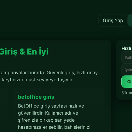
Giriş Yap
Hızlı
iriş & En İyi
kampanyalar burada. Güvenli giriş, hızlı onay
keyfinizi en üst seviyeye taşıyın.
Gi
Şifre
betoffice giriş
BetOffice giriş sayfası hızlı ve
güvenilirdir. Kullanıcı adı ve
şifrenizle birkaç saniyede
hesabınıza erişebilir, bahislerinizi