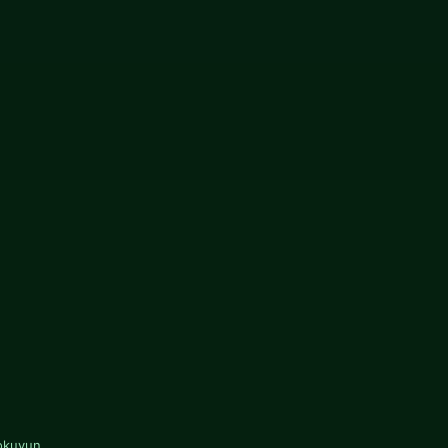
 okuyun.