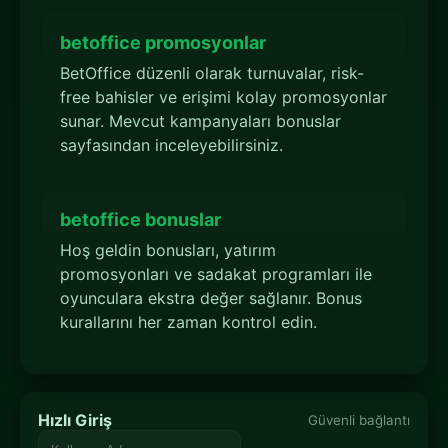
betoffice promosyonlar
BetOffice düzenli olarak turnuvalar, risk-
free bahisler ve erişimi kolay promosyonlar
sunar. Mevcut kampanyaları bonuslar
sayfasından inceleyebilirsiniz.
betoffice bonuslar
Hoş geldin bonusları, yatırım
promosyonları ve sadakat programları ile
oyunculara ekstra değer sağlanır. Bonus
kurallarını her zaman kontrol edin.
Hızlı Giriş
Güvenli bağlantı