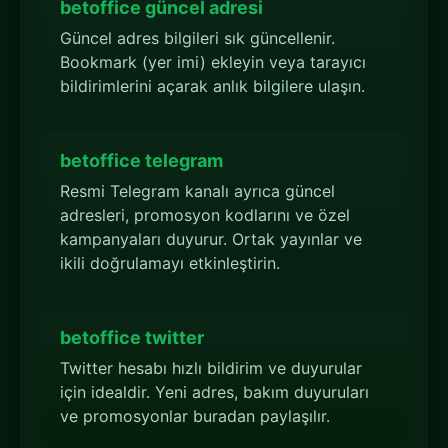
betoffice güncel adresi
Güncel adres bilgileri sık güncellenir.
Bookmark (yer imi) ekleyin veya tarayıcı
bildirimlerini açarak anlık bilgilere ulaşın.
betoffice telegram
Resmi Telegram kanalı ayrıca güncel
adresleri, promosyon kodlarını ve özel
kampanyaları duyurur. Ortak yayınlar ve
ikili doğrulamayı etkinleştirin.
betoffice twitter
Twitter hesabı hızlı bildirim ve duyurular
için idealdir. Yeni adres, bakım duyuruları
ve promosyonlar buradan paylaşılır.