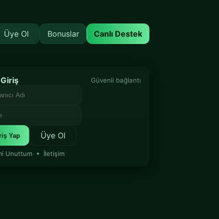
Üye Ol
Bonuslar
Canlı Destek
 Giriş
Güvenli bağlantı
Üye Ol
riş Yap
mi Unuttum
•
İletişim