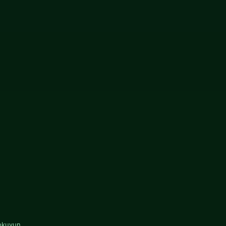
 okuyun.