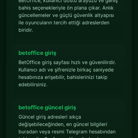
BetOffice, kullanıcı dostu arayüzü ve geniş
bahis seçenekleriyle ön plana çıkar. Anlık
güncellemeler ve güçlü güvenlik altyapısı
ile oyuncuların tercih ettiği adreslerden
biridir.
betoffice giriş
BetOffice giriş sayfası hızlı ve güvenilirdir.
Kullanıcı adı ve şifrenizle birkaç saniyede
hesabınıza erişebilir, bahislerinizi takip
edebilirsiniz.
betoffice güncel giriş
Güncel giriş adresleri sıkça
değişebileceğinden, en güncel bilgileri
buradan veya resmi Telegram hesabından