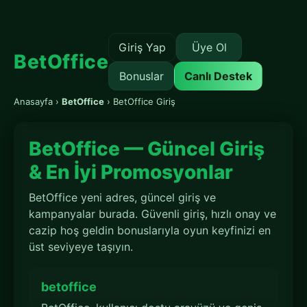
Giriş Yap
Üye Ol
BetOffice
Bonuslar
Canlı Destek
Anasayfa ›
BetOffice
›
BetOffice Giriş
BetOffice — Güncel Giriş
& En İyi Promosyonlar
BetOffice yeni adres, güncel giriş ve
kampanyalar burada. Güvenli giriş, hızlı onay ve
cazip hoş geldin bonuslarıyla oyun keyfinizi en
üst seviyeye taşıyın.
betoffice