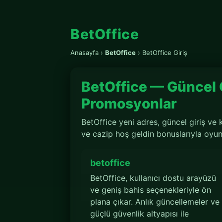
BetOffice
Anasayfa ›
BetOffice
›
BetOffice Giriş
BetOffice — Güncel G
Promosyonlar
BetOffice yeni adres, güncel giriş ve 
ve cazip hoş geldin bonuslarıyla oyun 
betoffice
BetOffice, kullanıcı dostu arayüzü
ve geniş bahis seçenekleriyle ön
plana çıkar. Anlık güncellemeler ve
güçlü güvenlik altyapısı ile