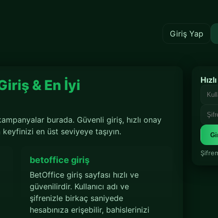
Giriş Yap
Hızlı
iriş & En İyi
kampanyalar burada. Güvenli giriş, hızlı onay
keyfinizi en üst seviyeye taşıyın.
Gi
Şifre
betoffice giriş
BetOffice giriş sayfası hızlı ve
güvenilirdir. Kullanıcı adı ve
şifrenizle birkaç saniyede
hesabınıza erişebilir, bahislerinizi