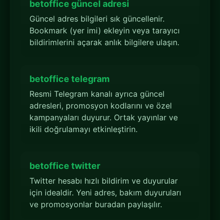
betoffice güncel adresi
Güncel adres bilgileri sık güncellenir.
Bookmark (yer imi) ekleyin veya tarayıcı
bildirimlerini açarak anlık bilgilere ulaşın.
betoffice telegram
Resmi Telegram kanalı ayrıca güncel
adresleri, promosyon kodlarını ve özel
kampanyaları duyurur. Ortak yayınlar ve
ikili doğrulamayı etkinleştirin.
betoffice twitter
Twitter hesabı hızlı bildirim ve duyurular
için idealdir. Yeni adres, bakım duyuruları
ve promosyonlar buradan paylaşılır.