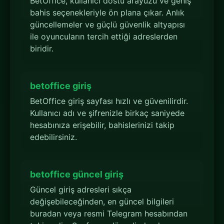
BetOffice, kullanıcı dostu arayüzü ve geniş
bahis seçenekleriyle ön plana çıkar. Anlık
güncellemeler ve güçlü güvenlik altyapısı
ile oyuncuların tercih ettiği adreslerden
biridir.
betoffice giriş
BetOffice giriş sayfası hızlı ve güvenilirdir.
Kullanıcı adı ve şifrenizle birkaç saniyede
hesabınıza erişebilir, bahislerinizi takip
edebilirsiniz.
betoffice güncel giriş
Güncel giriş adresleri sıkça
değişebileceğinden, en güncel bilgileri
buradan veya resmi Telegram hesabından