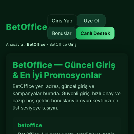
Giriş Yap
Üye Ol
BetOffice
Bonuslar
Canlı Destek
Anasayfa ›
BetOffice
›
BetOffice Giriş
BetOffice — Güncel Giriş
& En İyi Promosyonlar
BetOffice yeni adres, güncel giriş ve
kampanyalar burada. Güvenli giriş, hızlı onay ve
cazip hoş geldin bonuslarıyla oyun keyfinizi en
üst seviyeye taşıyın.
betoffice