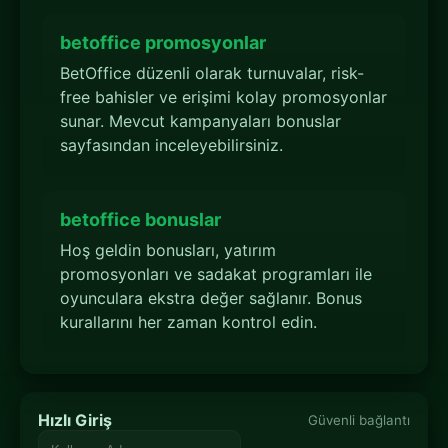
betoffice promosyonlar
BetOffice düzenli olarak turnuvalar, risk-
free bahisler ve erişimi kolay promosyonlar
sunar. Mevcut kampanyaları bonuslar
sayfasından inceleyebilirsiniz.
betoffice bonuslar
Hoş geldin bonusları, yatırım
promosyonları ve sadakat programları ile
oyunculara ekstra değer sağlanır. Bonus
kurallarını her zaman kontrol edin.
Hızlı Giriş
Güvenli bağlantı