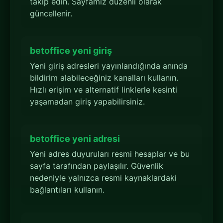
takip edin. Sayfamız düzenli olarak
güncellenir.
betoffice yeni giriş
Yeni giriş adresleri yayınlandığında anında
bildirim alabileceğiniz kanalları kullanın.
Hızlı erişim ve alternatif linklerle kesinti
yaşamadan giriş yapabilirsiniz.
betoffice yeni adresi
Yeni adres duyuruları resmi hesaplar ve bu
sayfa tarafından paylaşılır. Güvenlik
nedeniyle yalnızca resmi kaynaklardaki
bağlantıları kullanın.