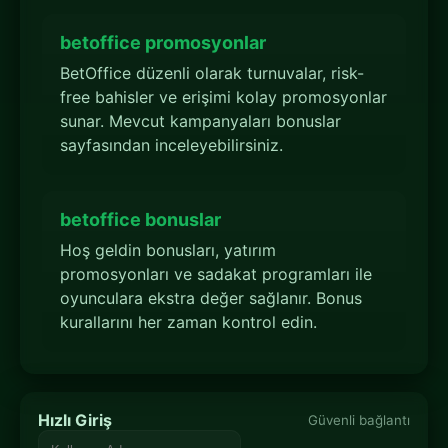
betoffice promosyonlar
BetOffice düzenli olarak turnuvalar, risk-
free bahisler ve erişimi kolay promosyonlar
sunar. Mevcut kampanyaları bonuslar
sayfasından inceleyebilirsiniz.
betoffice bonuslar
Hoş geldin bonusları, yatırım
promosyonları ve sadakat programları ile
oyunculara ekstra değer sağlanır. Bonus
kurallarını her zaman kontrol edin.
Hızlı Giriş
Güvenli bağlantı