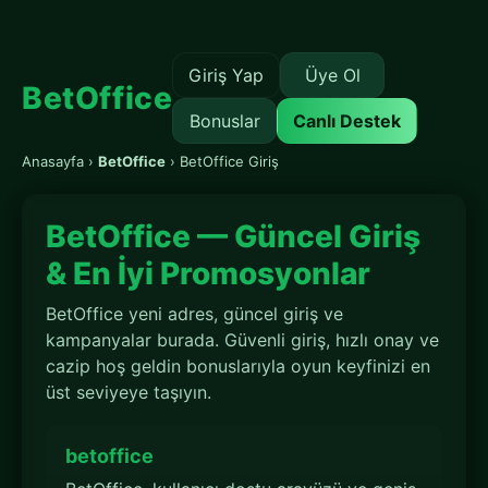
Giriş Yap
Üye Ol
BetOffice
Bonuslar
Canlı Destek
Anasayfa ›
BetOffice
›
BetOffice Giriş
BetOffice — Güncel Giriş
& En İyi Promosyonlar
BetOffice yeni adres, güncel giriş ve
kampanyalar burada. Güvenli giriş, hızlı onay ve
cazip hoş geldin bonuslarıyla oyun keyfinizi en
üst seviyeye taşıyın.
betoffice