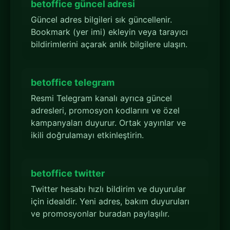
betoffice güncel adresi
Güncel adres bilgileri sık güncellenir.
Bookmark (yer imi) ekleyin veya tarayıcı
bildirimlerini açarak anlık bilgilere ulaşın.
betoffice telegram
Resmi Telegram kanalı ayrıca güncel
adresleri, promosyon kodlarını ve özel
kampanyaları duyurur. Ortak yayınlar ve
ikili doğrulamayı etkinleştirin.
betoffice twitter
Twitter hesabı hızlı bildirim ve duyurular
için idealdir. Yeni adres, bakım duyuruları
ve promosyonlar buradan paylaşılır.