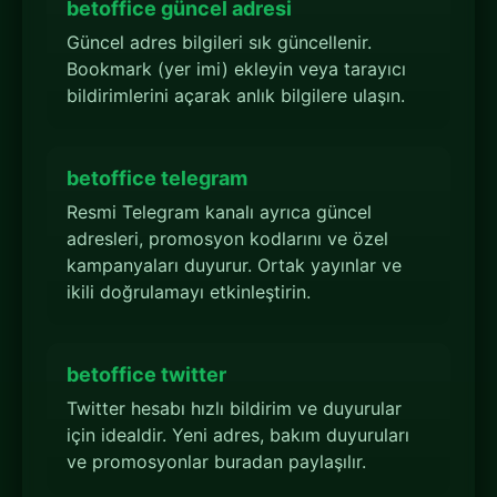
betoffice güncel adresi
Güncel adres bilgileri sık güncellenir.
Bookmark (yer imi) ekleyin veya tarayıcı
bildirimlerini açarak anlık bilgilere ulaşın.
betoffice telegram
Resmi Telegram kanalı ayrıca güncel
adresleri, promosyon kodlarını ve özel
kampanyaları duyurur. Ortak yayınlar ve
ikili doğrulamayı etkinleştirin.
betoffice twitter
Twitter hesabı hızlı bildirim ve duyurular
için idealdir. Yeni adres, bakım duyuruları
ve promosyonlar buradan paylaşılır.