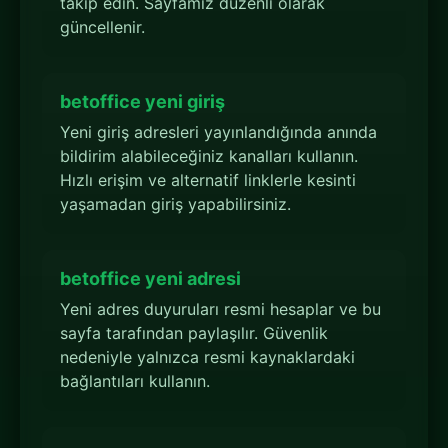
takip edin. Sayfamız düzenli olarak
güncellenir.
betoffice yeni giriş
Yeni giriş adresleri yayınlandığında anında
bildirim alabileceğiniz kanalları kullanın.
Hızlı erişim ve alternatif linklerle kesinti
yaşamadan giriş yapabilirsiniz.
betoffice yeni adresi
Yeni adres duyuruları resmi hesaplar ve bu
sayfa tarafından paylaşılır. Güvenlik
nedeniyle yalnızca resmi kaynaklardaki
bağlantıları kullanın.