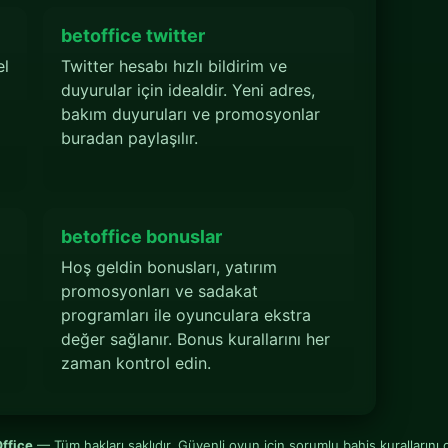
betoffice twitter
el
Twitter hesabı hızlı bildirim ve
duyurular için idealdir. Yeni adres,
bakım duyuruları ve promosyonlar
buradan paylaşılır.
betoffice bonuslar
Hoş geldin bonusları, yatırım
promosyonları ve sadakat
programları ile oyunculara ekstra
değer sağlanır. Bonus kurallarını her
zaman kontrol edin.
ffice
— Tüm hakları saklıdır. Güvenli oyun için sorumlu bahis kurallarını