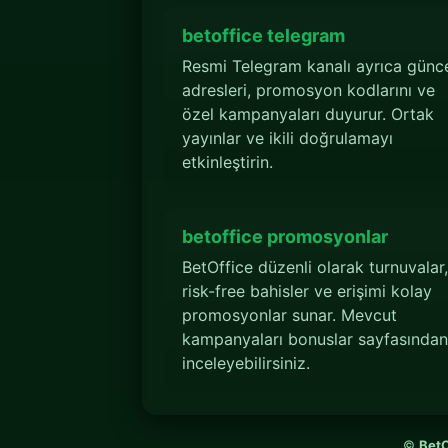
betoffice telegram
Resmi Telegram kanalı ayrıca günc
adresleri, promosyon kodlarını ve
özel kampanyaları duyurur. Ortak
yayınlar ve ikili doğrulamayı
etkinleştirin.
betoffice promosyonlar
BetOffice düzenli olarak turnuvalar,
risk-free bahisler ve erişimi kolay
promosyonlar sunar. Mevcut
kampanyaları bonuslar sayfasından
inceleyebilirsiniz.
©
BetO