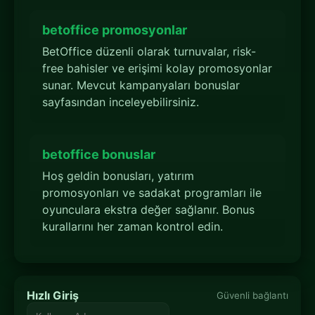
betoffice promosyonlar
BetOffice düzenli olarak turnuvalar, risk-
free bahisler ve erişimi kolay promosyonlar
sunar. Mevcut kampanyaları bonuslar
sayfasından inceleyebilirsiniz.
betoffice bonuslar
Hoş geldin bonusları, yatırım
promosyonları ve sadakat programları ile
oyunculara ekstra değer sağlanır. Bonus
kurallarını her zaman kontrol edin.
Hızlı Giriş
Güvenli bağlantı