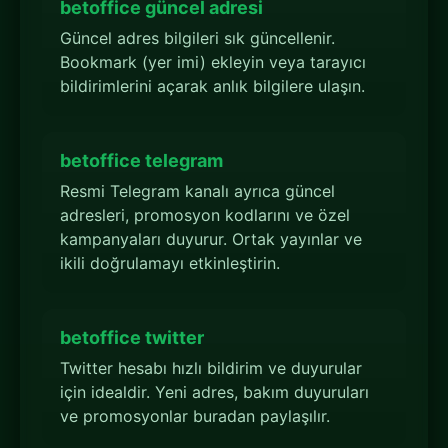
betoffice güncel adresi
Güncel adres bilgileri sık güncellenir.
Bookmark (yer imi) ekleyin veya tarayıcı
bildirimlerini açarak anlık bilgilere ulaşın.
betoffice telegram
Resmi Telegram kanalı ayrıca güncel
adresleri, promosyon kodlarını ve özel
kampanyaları duyurur. Ortak yayınlar ve
ikili doğrulamayı etkinleştirin.
betoffice twitter
Twitter hesabı hızlı bildirim ve duyurular
için idealdir. Yeni adres, bakım duyuruları
ve promosyonlar buradan paylaşılır.