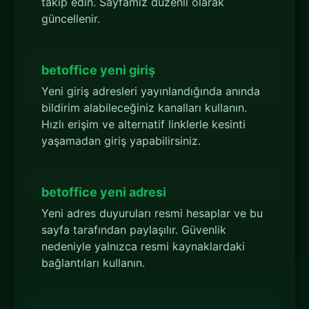
takip edin. Sayfamız düzenli olarak
güncellenir.
betoffice yeni giriş
Yeni giriş adresleri yayınlandığında anında
bildirim alabileceğiniz kanalları kullanın.
Hızlı erişim ve alternatif linklerle kesinti
yaşamadan giriş yapabilirsiniz.
betoffice yeni adresi
Yeni adres duyuruları resmi hesaplar ve bu
sayfa tarafından paylaşılır. Güvenlik
nedeniyle yalnızca resmi kaynaklardaki
bağlantıları kullanın.