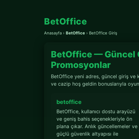
BetOffice
Anasayfa ›
BetOffice
›
BetOffice Giriş
BetOffice — Güncel G
Promosyonlar
BetOffice yeni adres, güncel giriş ve 
ve cazip hoş geldin bonuslarıyla oyun 
betoffice
BetOffice, kullanıcı dostu arayüzü
ve geniş bahis seçenekleriyle ön
plana çıkar. Anlık güncellemeler ve
güçlü güvenlik altyapısı ile