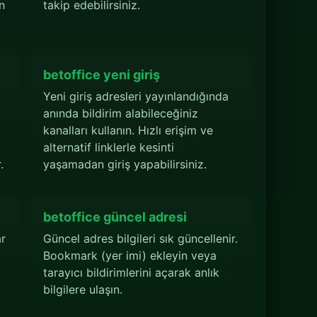
n
takip edebilirsiniz.
betoffice yeni giriş
Yeni giriş adresleri yayınlandığında
anında bildirim alabileceğiniz
kanalları kullanın. Hızlı erişim ve
alternatif linklerle kesinti
.
yaşamadan giriş yapabilirsiniz.
betoffice güncel adresi
ar
Güncel adres bilgileri sık güncellenir.
Bookmark (yer imi) ekleyin veya
tarayıcı bildirimlerini açarak anlık
bilgilere ulaşın.