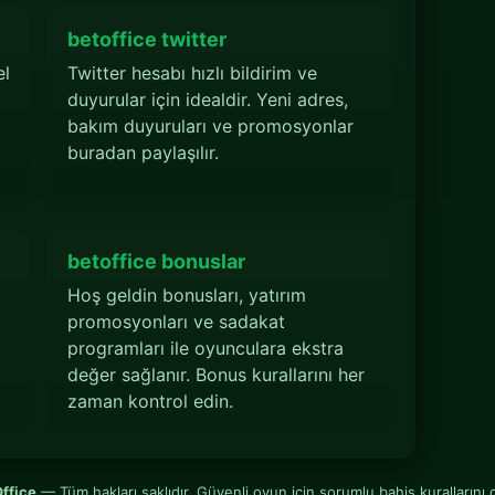
betoffice twitter
el
Twitter hesabı hızlı bildirim ve
duyurular için idealdir. Yeni adres,
bakım duyuruları ve promosyonlar
buradan paylaşılır.
betoffice bonuslar
Hoş geldin bonusları, yatırım
promosyonları ve sadakat
programları ile oyunculara ekstra
değer sağlanır. Bonus kurallarını her
zaman kontrol edin.
ffice
— Tüm hakları saklıdır. Güvenli oyun için sorumlu bahis kurallarını