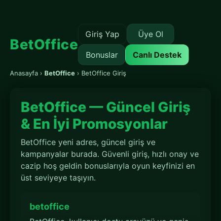
Giriş Yap
Üye Ol
BetOffice
Bonuslar
Canlı Destek
Anasayfa ›
BetOffice
›
BetOffice Giriş
BetOffice — Güncel Giriş
& En İyi Promosyonlar
BetOffice yeni adres, güncel giriş ve
kampanyalar burada. Güvenli giriş, hızlı onay ve
cazip hoş geldin bonuslarıyla oyun keyfinizi en
üst seviyeye taşıyın.
betoffice