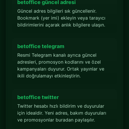
betoffice güncel adresi
Güncel adres bilgileri sık güncellenir.
Bookmark (yer imi) ekleyin veya tarayıcı
bildirimlerini açarak anlık bilgilere ulaşın.
betoffice telegram
Resmi Telegram kanalı ayrıca güncel
adresleri, promosyon kodlarını ve özel
kampanyaları duyurur. Ortak yayınlar ve
ikili doğrulamayı etkinleştirin.
betoffice twitter
Twitter hesabı hızlı bildirim ve duyurular
için idealdir. Yeni adres, bakım duyuruları
ve promosyonlar buradan paylaşılır.