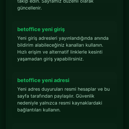
takip edin. Sayfamız düzenli olarak
güncellenir.
betoffice yeni giriş
Yeni giriş adresleri yayınlandığında anında
bildirim alabileceğiniz kanalları kullanın.
Hızlı erişim ve alternatif linklerle kesinti
yaşamadan giriş yapabilirsiniz.
betoffice yeni adresi
Yeni adres duyuruları resmi hesaplar ve bu
sayfa tarafından paylaşılır. Güvenlik
nedeniyle yalnızca resmi kaynaklardaki
bağlantıları kullanın.