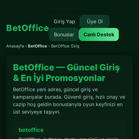
Giriş Yap
Üye Ol
BetOffice
Bonuslar
Canlı Destek
Anasayfa ›
BetOffice
›
BetOffice Giriş
BetOffice — Güncel Giriş
& En İyi Promosyonlar
BetOffice yeni adres, güncel giriş ve
kampanyalar burada. Güvenli giriş, hızlı onay ve
cazip hoş geldin bonuslarıyla oyun keyfinizi en
üst seviyeye taşıyın.
betoffice