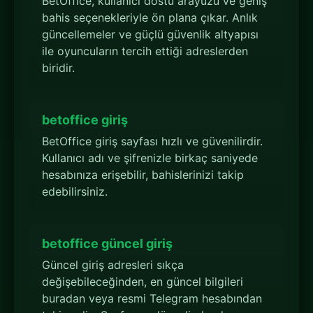
BetOffice, kullanıcı dostu arayüzü ve geniş
bahis seçenekleriyle ön plana çıkar. Anlık
güncellemeler ve güçlü güvenlik altyapısı
ile oyuncuların tercih ettiği adreslerden
biridir.
betoffice giriş
BetOffice giriş sayfası hızlı ve güvenilirdir.
Kullanıcı adı ve şifrenizle birkaç saniyede
hesabınıza erişebilir, bahislerinizi takip
edebilirsiniz.
betoffice güncel giriş
Güncel giriş adresleri sıkça
değişebileceğinden, en güncel bilgileri
buradan veya resmi Telegram hesabından