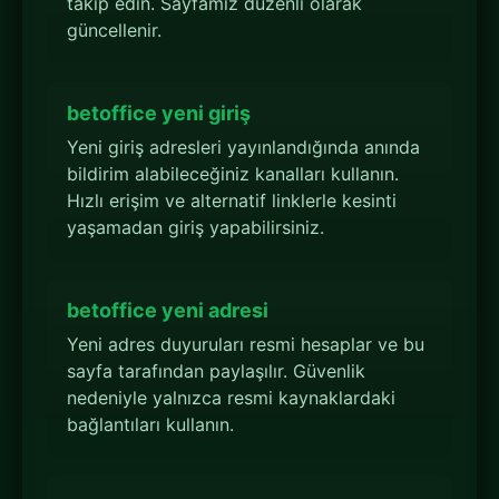
takip edin. Sayfamız düzenli olarak
güncellenir.
betoffice yeni giriş
Yeni giriş adresleri yayınlandığında anında
bildirim alabileceğiniz kanalları kullanın.
Hızlı erişim ve alternatif linklerle kesinti
yaşamadan giriş yapabilirsiniz.
betoffice yeni adresi
Yeni adres duyuruları resmi hesaplar ve bu
sayfa tarafından paylaşılır. Güvenlik
nedeniyle yalnızca resmi kaynaklardaki
bağlantıları kullanın.