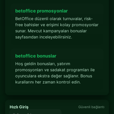
betoffice promosyonlar
BetOffice düzenli olarak turnuvalar, risk-
free bahisler ve erişimi kolay promosyonlar
sunar. Mevcut kampanyaları bonuslar
sayfasından inceleyebilirsiniz.
betoffice bonuslar
Hoş geldin bonusları, yatırım
promosyonları ve sadakat programları ile
oyunculara ekstra değer sağlanır. Bonus
kurallarını her zaman kontrol edin.
Hızlı Giriş
Güvenli bağlantı