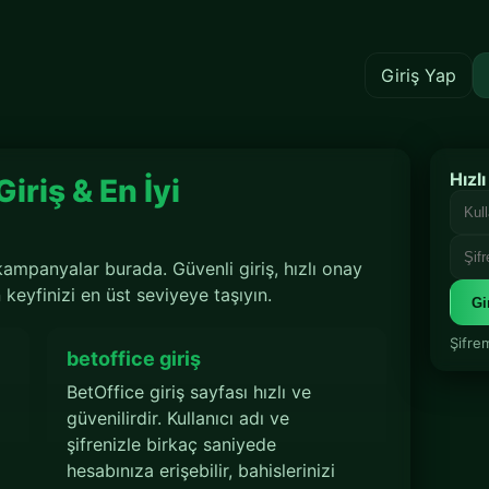
Giriş Yap
Hızlı
iriş & En İyi
kampanyalar burada. Güvenli giriş, hızlı onay
keyfinizi en üst seviyeye taşıyın.
Gi
Şifre
betoffice giriş
BetOffice giriş sayfası hızlı ve
güvenilirdir. Kullanıcı adı ve
şifrenizle birkaç saniyede
hesabınıza erişebilir, bahislerinizi