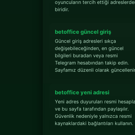
oyuncuların tercih ettiği adreslerde
biridir.
betoffice güncel giriş
Güncel giriş adresleri sıkça
değişebileceğinden, en güncel
bilgileri buradan veya resmi
Telegram hesabından takip edin.
Sayfamız düzenli olarak güncellenir
betoffice yeni adresi
Yeni adres duyuruları resmi hesapl
ve bu sayfa tarafından paylaşılır.
Güvenlik nedeniyle yalnızca resmi
kaynaklardaki bağlantıları kullanın.