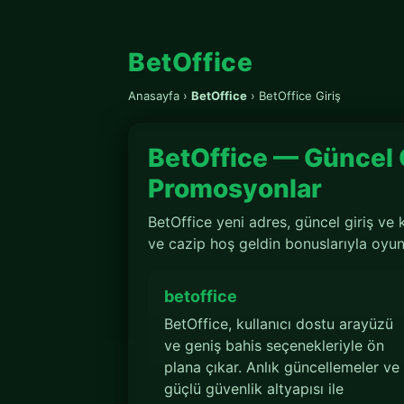
BetOffice
Anasayfa ›
BetOffice
›
BetOffice Giriş
BetOffice — Güncel G
Promosyonlar
BetOffice yeni adres, güncel giriş ve 
ve cazip hoş geldin bonuslarıyla oyun 
betoffice
BetOffice, kullanıcı dostu arayüzü
ve geniş bahis seçenekleriyle ön
plana çıkar. Anlık güncellemeler ve
güçlü güvenlik altyapısı ile