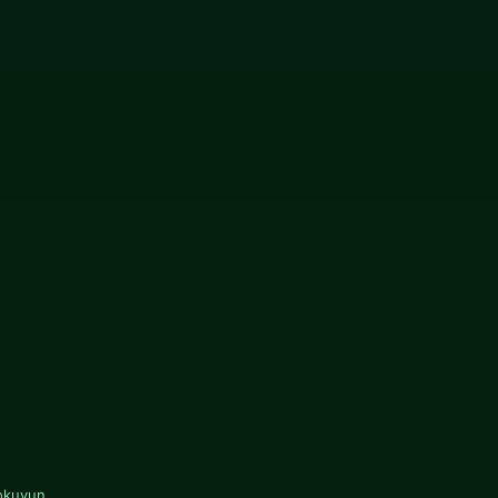
 okuyun.