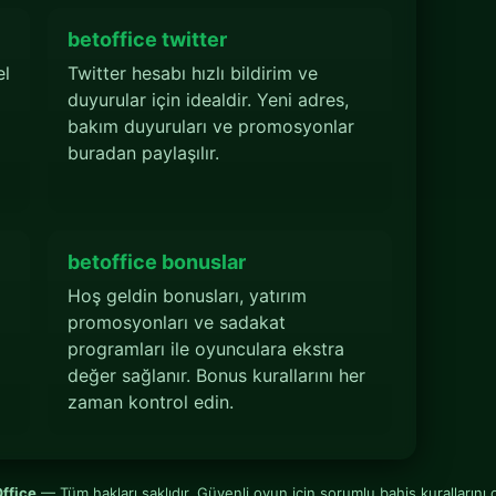
betoffice twitter
el
Twitter hesabı hızlı bildirim ve
duyurular için idealdir. Yeni adres,
bakım duyuruları ve promosyonlar
buradan paylaşılır.
betoffice bonuslar
Hoş geldin bonusları, yatırım
promosyonları ve sadakat
programları ile oyunculara ekstra
değer sağlanır. Bonus kurallarını her
zaman kontrol edin.
ffice
— Tüm hakları saklıdır. Güvenli oyun için sorumlu bahis kurallarını