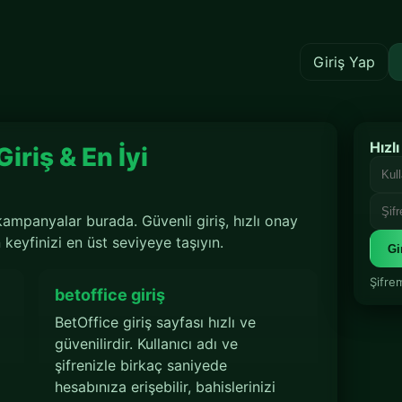
Giriş Yap
Hızlı
iriş & En İyi
kampanyalar burada. Güvenli giriş, hızlı onay
keyfinizi en üst seviyeye taşıyın.
Gi
Şifre
betoffice giriş
BetOffice giriş sayfası hızlı ve
güvenilirdir. Kullanıcı adı ve
şifrenizle birkaç saniyede
hesabınıza erişebilir, bahislerinizi