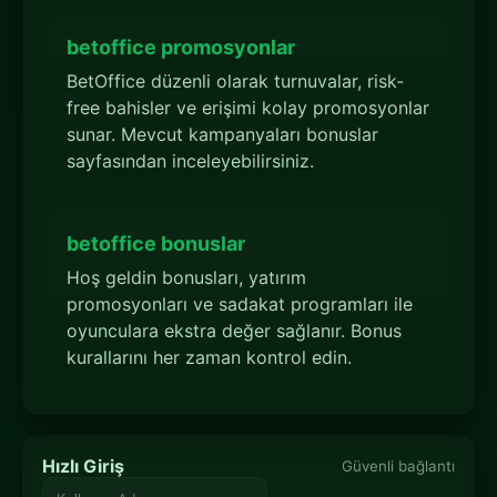
betoffice promosyonlar
BetOffice düzenli olarak turnuvalar, risk-
free bahisler ve erişimi kolay promosyonlar
sunar. Mevcut kampanyaları bonuslar
sayfasından inceleyebilirsiniz.
betoffice bonuslar
Hoş geldin bonusları, yatırım
promosyonları ve sadakat programları ile
oyunculara ekstra değer sağlanır. Bonus
kurallarını her zaman kontrol edin.
Hızlı Giriş
Güvenli bağlantı