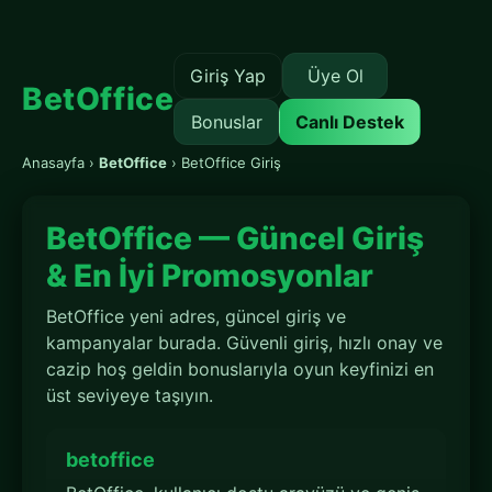
Giriş Yap
Üye Ol
BetOffice
Bonuslar
Canlı Destek
Anasayfa ›
BetOffice
›
BetOffice Giriş
BetOffice — Güncel Giriş
& En İyi Promosyonlar
BetOffice yeni adres, güncel giriş ve
kampanyalar burada. Güvenli giriş, hızlı onay ve
cazip hoş geldin bonuslarıyla oyun keyfinizi en
üst seviyeye taşıyın.
betoffice