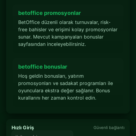
betoffice promosyonlar
BetOffice düzenli olarak turnuvalar, risk-
free bahisler ve erişimi kolay promosyonlar
sunar. Mevcut kampanyaları bonuslar
sayfasından inceleyebilirsiniz.
betoffice bonuslar
Hoş geldin bonusları, yatırım
promosyonları ve sadakat programları ile
oyunculara ekstra değer sağlanır. Bonus
kurallarını her zaman kontrol edin.
Hızlı Giriş
Güvenli bağlantı