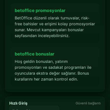
betoffice promosyonlar
BetOffice düzenli olarak turnuvalar, risk-
free bahisler ve erişimi kolay promosyonlar
sunar. Mevcut kampanyaları bonuslar
sayfasından inceleyebilirsiniz.
betoffice bonuslar
Hoş geldin bonusları, yatırım
promosyonları ve sadakat programları ile
oyunculara ekstra değer sağlanır. Bonus
kurallarını her zaman kontrol edin.
Hızlı Giriş
Güvenli bağlantı