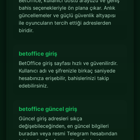
BetOffice, kullanıcı dostu arayüzü ve geniş
bahis seçenekleriyle ön plana çıkar. Anlık
güncellemeler ve güçlü güvenlik altyapısı
ile oyuncuların tercih ettiği adreslerden
biridir.
betoffice giriş
BetOffice giriş sayfası hızlı ve güvenilirdir.
Kullanıcı adı ve şifrenizle birkaç saniyede
hesabınıza erişebilir, bahislerinizi takip
edebilirsiniz.
betoffice güncel giriş
Güncel giriş adresleri sıkça
değişebileceğinden, en güncel bilgileri
buradan veya resmi Telegram hesabından