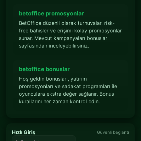
betoffice promosyonlar
BetOffice düzenli olarak turnuvalar, risk-
free bahisler ve erişimi kolay promosyonlar
sunar. Mevcut kampanyaları bonuslar
sayfasından inceleyebilirsiniz.
betoffice bonuslar
Hoş geldin bonusları, yatırım
promosyonları ve sadakat programları ile
oyunculara ekstra değer sağlanır. Bonus
kurallarını her zaman kontrol edin.
Hızlı Giriş
Güvenli bağlantı