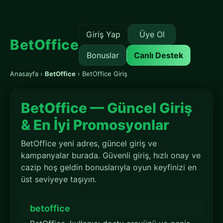
Giriş Yap
Üye Ol
BetOffice
Bonuslar
Canlı Destek
Anasayfa ›
BetOffice
›
BetOffice Giriş
BetOffice — Güncel Giriş
& En İyi Promosyonlar
BetOffice yeni adres, güncel giriş ve
kampanyalar burada. Güvenli giriş, hızlı onay ve
cazip hoş geldin bonuslarıyla oyun keyfinizi en
üst seviyeye taşıyın.
betoffice