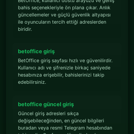
BetOffice, kullanıcı dostu arayüzü ve geniş
bahis seçenekleriyle ön plana çıkar. Anlık
güncellemeler ve güçlü güvenlik altyapısı
ile oyuncuların tercih ettiği adreslerden
biridir.
betoffice giriş
BetOffice giriş sayfası hızlı ve güvenilirdir.
Kullanıcı adı ve şifrenizle birkaç saniyede
hesabınıza erişebilir, bahislerinizi takip
edebilirsiniz.
betoffice güncel giriş
Güncel giriş adresleri sıkça
değişebileceğinden, en güncel bilgileri
buradan veya resmi Telegram hesabından