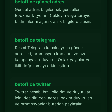
betoffice güncel adresi
Güncel adres bilgileri sık güncellenir.
Bookmark (yer imi) ekleyin veya tarayıcı
bildirimlerini açarak anlık bilgilere ulaşın.
betoffice telegram
Resmi Telegram kanalı ayrıca güncel
adresleri, promosyon kodlarını ve özel
kampanyaları duyurur. Ortak yayınlar ve
ikili doğrulamayı etkinleştirin.
betoffice twitter
Twitter hesabı hızlı bildirim ve duyurular
için idealdir. Yeni adres, bakım duyuruları
ve promosyonlar buradan paylaşılır.