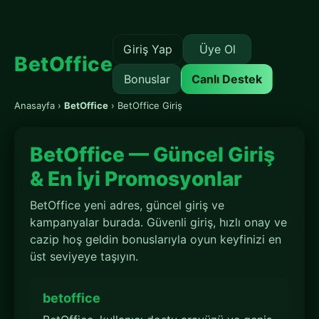
Giriş Yap
Üye Ol
BetOffice
Bonuslar
Canlı Destek
Anasayfa ›
BetOffice
›
BetOffice Giriş
BetOffice — Güncel Giriş
& En İyi Promosyonlar
BetOffice yeni adres, güncel giriş ve
kampanyalar burada. Güvenli giriş, hızlı onay ve
cazip hoş geldin bonuslarıyla oyun keyfinizi en
üst seviyeye taşıyın.
betoffice