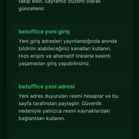
takip edin. Sayfamız düzenli olarak
güncellenir.
betoffice yeni giriş
Yeni giriş adresleri yayınlandığında anında
bildirim alabileceğiniz kanalları kullanın.
Hızlı erişim ve alternatif linklerle kesinti
yaşamadan giriş yapabilirsiniz.
betoffice yeni adresi
Yeni adres duyuruları resmi hesaplar ve bu
sayfa tarafından paylaşılır. Güvenlik
nedeniyle yalnızca resmi kaynaklardaki
bağlantıları kullanın.