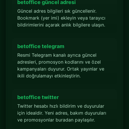
betoffice güncel adresi
Güncel adres bilgileri sık güncellenir.
Bookmark (yer imi) ekleyin veya tarayıcı
bildirimlerini açarak anlık bilgilere ulaşın.
betoffice telegram
Resmi Telegram kanalı ayrıca güncel
adresleri, promosyon kodlarını ve özel
kampanyaları duyurur. Ortak yayınlar ve
ikili doğrulamayı etkinleştirin.
betoffice twitter
Twitter hesabı hızlı bildirim ve duyurular
için idealdir. Yeni adres, bakım duyuruları
ve promosyonlar buradan paylaşılır.