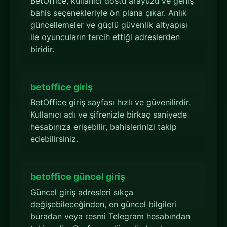
BetOffice, kullanıcı dostu arayüzü ve geniş
bahis seçenekleriyle ön plana çıkar. Anlık
güncellemeler ve güçlü güvenlik altyapısı
ile oyuncuların tercih ettiği adreslerden
biridir.
betoffice giriş
BetOffice giriş sayfası hızlı ve güvenilirdir.
Kullanıcı adı ve şifrenizle birkaç saniyede
hesabınıza erişebilir, bahislerinizi takip
edebilirsiniz.
betoffice güncel giriş
Güncel giriş adresleri sıkça
değişebileceğinden, en güncel bilgileri
buradan veya resmi Telegram hesabından