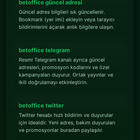
betoffice güncel adresi
Güncel adres bilgileri sık güncellenir.
Bookmark (yer imi) ekleyin veya tarayıcı
bildirimlerini açarak anlık bilgilere ulaşın.
betoffice telegram
Resmi Telegram kanalı ayrıca güncel
adresleri, promosyon kodlarını ve özel
kampanyaları duyurur. Ortak yayınlar ve
ikili doğrulamayı etkinleştirin.
betoffice twitter
Twitter hesabı hızlı bildirim ve duyurular
için idealdir. Yeni adres, bakım duyuruları
ve promosyonlar buradan paylaşılır.