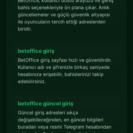
BetOffice, kullanıcı dostu arayüzü ve geniş
bahis seçenekleriyle ön plana çıkar. Anlık
güncellemeler ve güçlü güvenlik altyapısı
ile oyuncuların tercih ettiği adreslerden
biridir.
betoffice giriş
BetOffice giriş sayfası hızlı ve güvenilirdir.
Kullanıcı adı ve şifrenizle birkaç saniyede
hesabınıza erişebilir, bahislerinizi takip
edebilirsiniz.
betoffice güncel giriş
Güncel giriş adresleri sıkça
değişebileceğinden, en güncel bilgileri
buradan veya resmi Telegram hesabından