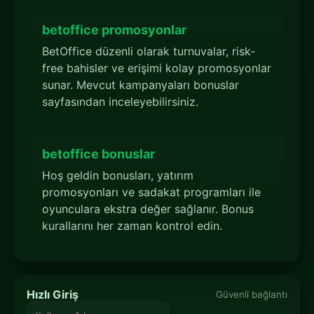
betoffice promosyonlar
BetOffice düzenli olarak turnuvalar, risk-
free bahisler ve erişimi kolay promosyonlar
sunar. Mevcut kampanyaları bonuslar
sayfasından inceleyebilirsiniz.
betoffice bonuslar
Hoş geldin bonusları, yatırım
promosyonları ve sadakat programları ile
oyunculara ekstra değer sağlanır. Bonus
kurallarını her zaman kontrol edin.
Hızlı Giriş
Güvenli bağlantı