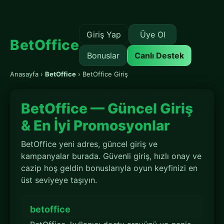
Giriş Yap
Üye Ol
BetOffice
Bonuslar
Canlı Destek
Anasayfa ›
BetOffice
›
BetOffice Giriş
BetOffice — Güncel Giriş
& En İyi Promosyonlar
BetOffice yeni adres, güncel giriş ve
kampanyalar burada. Güvenli giriş, hızlı onay ve
cazip hoş geldin bonuslarıyla oyun keyfinizi en
üst seviyeye taşıyın.
betoffice