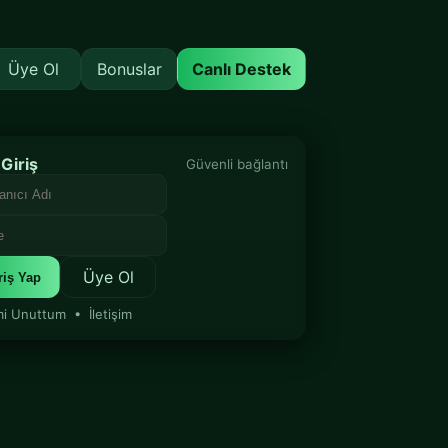
Üye Ol
Bonuslar
Canlı Destek
 Giriş
Güvenli bağlantı
Üye Ol
riş Yap
mi Unuttum
•
İletişim