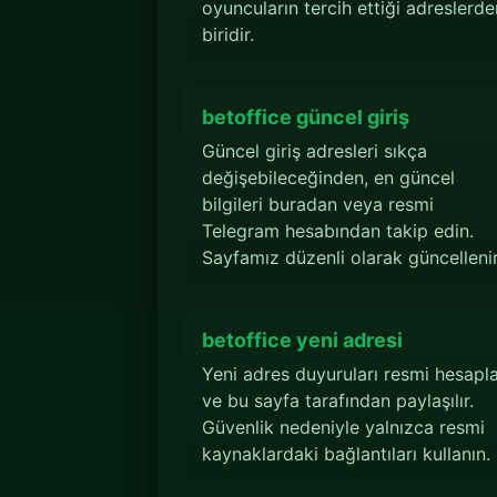
oyuncuların tercih ettiği adreslerde
biridir.
betoffice güncel giriş
Güncel giriş adresleri sıkça
değişebileceğinden, en güncel
bilgileri buradan veya resmi
Telegram hesabından takip edin.
Sayfamız düzenli olarak güncellenir
betoffice yeni adresi
Yeni adres duyuruları resmi hesapl
ve bu sayfa tarafından paylaşılır.
Güvenlik nedeniyle yalnızca resmi
kaynaklardaki bağlantıları kullanın.