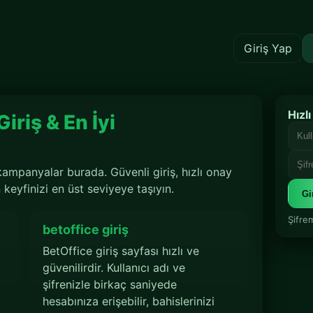
Giriş Yap
Hızlı
iriş & En İyi
kampanyalar burada. Güvenli giriş, hızlı onay
keyfinizi en üst seviyeye taşıyın.
Gi
Şifre
betoffice giriş
BetOffice giriş sayfası hızlı ve
güvenilirdir. Kullanıcı adı ve
şifrenizle birkaç saniyede
hesabınıza erişebilir, bahislerinizi