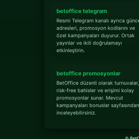
betoffice telegram
Resmi Telegram kanalı ayrıca günc
adresleri, promosyon kodlarını ve
özel kampanyaları duyurur. Ortak
yayınlar ve ikili doğrulamayı
etkinleştirin.
betoffice promosyonlar
BetOffice düzenli olarak turnuvalar,
risk-free bahisler ve erişimi kolay
promosyonlar sunar. Mevcut
kampanyaları bonuslar sayfasından
inceleyebilirsiniz.
©
BetO