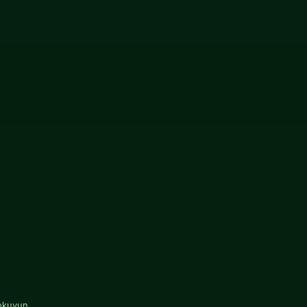
 okuyun.