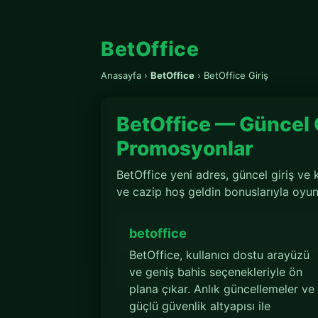
BetOffice
Anasayfa ›
BetOffice
›
BetOffice Giriş
BetOffice — Güncel G
Promosyonlar
BetOffice yeni adres, güncel giriş ve 
ve cazip hoş geldin bonuslarıyla oyun 
betoffice
BetOffice, kullanıcı dostu arayüzü
ve geniş bahis seçenekleriyle ön
plana çıkar. Anlık güncellemeler ve
güçlü güvenlik altyapısı ile