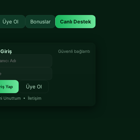
Üye Ol
Bonuslar
Canlı Destek
 Giriş
Güvenli bağlantı
Üye Ol
riş Yap
mi Unuttum
•
İletişim