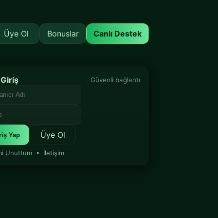
Üye Ol
Bonuslar
Canlı Destek
 Giriş
Güvenli bağlantı
Üye Ol
riş Yap
mi Unuttum
•
İletişim