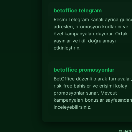
betoffice telegram
Resmi Telegram kanalı ayrıca günc
adresleri, promosyon kodlarını ve
özel kampanyaları duyurur. Ortak
yayınlar ve ikili doğrulamayı
etkinleştirin.
betoffice promosyonlar
BetOffice düzenli olarak turnuvalar,
risk-free bahisler ve erişimi kolay
promosyonlar sunar. Mevcut
kampanyaları bonuslar sayfasından
inceleyebilirsiniz.
©
BetO