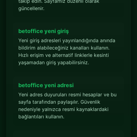
takip edin. Sayfamız düzenli olarak
güncellenir.
betoffice yeni giriş
Yeni giriş adresleri yayınlandığında anında
bildirim alabileceğiniz kanalları kullanın.
Hızlı erişim ve alternatif linklerle kesinti
yaşamadan giriş yapabilirsiniz.
betoffice yeni adresi
Yeni adres duyuruları resmi hesaplar ve bu
sayfa tarafından paylaşılır. Güvenlik
nedeniyle yalnızca resmi kaynaklardaki
bağlantıları kullanın.