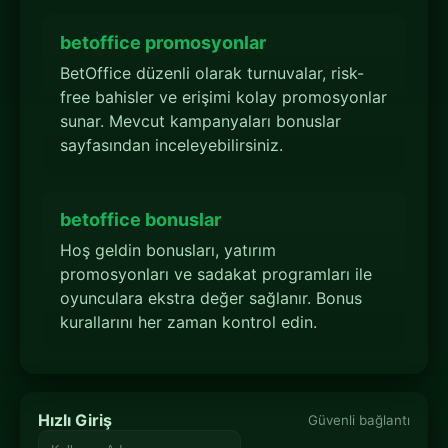
betoffice promosyonlar
BetOffice düzenli olarak turnuvalar, risk-
free bahisler ve erişimi kolay promosyonlar
sunar. Mevcut kampanyaları bonuslar
sayfasından inceleyebilirsiniz.
betoffice bonuslar
Hoş geldin bonusları, yatırım
promosyonları ve sadakat programları ile
oyunculara ekstra değer sağlanır. Bonus
kurallarını her zaman kontrol edin.
Hızlı Giriş
Güvenli bağlantı