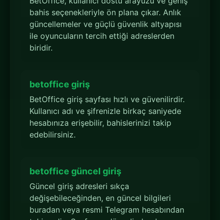
BetOffice, kullanıcı dostu arayüzü ve geniş
bahis seçenekleriyle ön plana çıkar. Anlık
güncellemeler ve güçlü güvenlik altyapısı
ile oyuncuların tercih ettiği adreslerden
biridir.
betoffice giriş
BetOffice giriş sayfası hızlı ve güvenilirdir.
Kullanıcı adı ve şifrenizle birkaç saniyede
hesabınıza erişebilir, bahislerinizi takip
edebilirsiniz.
betoffice güncel giriş
Güncel giriş adresleri sıkça
değişebileceğinden, en güncel bilgileri
buradan veya resmi Telegram hesabından