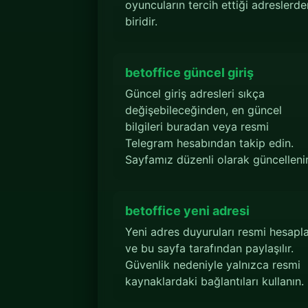
oyuncuların tercih ettiği adreslerde
biridir.
betoffice güncel giriş
Güncel giriş adresleri sıkça
değişebileceğinden, en güncel
bilgileri buradan veya resmi
Telegram hesabından takip edin.
Sayfamız düzenli olarak güncellenir
betoffice yeni adresi
Yeni adres duyuruları resmi hesapl
ve bu sayfa tarafından paylaşılır.
Güvenlik nedeniyle yalnızca resmi
kaynaklardaki bağlantıları kullanın.