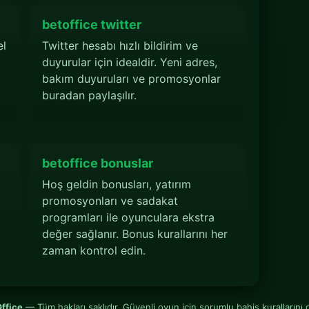
betoffice twitter
el
Twitter hesabı hızlı bildirim ve
duyurular için idealdir. Yeni adres,
bakım duyuruları ve promosyonlar
buradan paylaşılır.
betoffice bonuslar
Hoş geldin bonusları, yatırım
promosyonları ve sadakat
programları ile oyunculara ekstra
değer sağlanır. Bonus kurallarını her
zaman kontrol edin.
ffice
— Tüm hakları saklıdır. Güvenli oyun için sorumlu bahis kurallarını