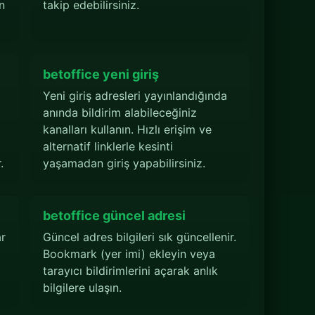
n
takip edebilirsiniz.
betoffice yeni giriş
Yeni giriş adresleri yayınlandığında
anında bildirim alabileceğiniz
kanalları kullanın. Hızlı erişim ve
alternatif linklerle kesinti
.
yaşamadan giriş yapabilirsiniz.
betoffice güncel adresi
ar
Güncel adres bilgileri sık güncellenir.
Bookmark (yer imi) ekleyin veya
tarayıcı bildirimlerini açarak anlık
bilgilere ulaşın.