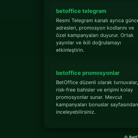
betoffice telegram
Resmi Telegram kanalı ayrıca günc
adresleri, promosyon kodlarını ve
özel kampanyaları duyurur. Ortak
yayınlar ve ikili doğrulamayı
etkinleştirin.
betoffice promosyonlar
BetOffice düzenli olarak turnuvalar,
risk-free bahisler ve erişimi kolay
promosyonlar sunar. Mevcut
kampanyaları bonuslar sayfasından
inceleyebilirsiniz.
©
BetO