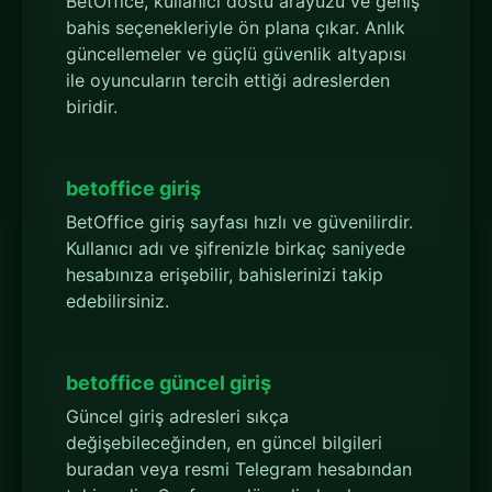
BetOffice, kullanıcı dostu arayüzü ve geniş
bahis seçenekleriyle ön plana çıkar. Anlık
güncellemeler ve güçlü güvenlik altyapısı
ile oyuncuların tercih ettiği adreslerden
biridir.
betoffice giriş
BetOffice giriş sayfası hızlı ve güvenilirdir.
Kullanıcı adı ve şifrenizle birkaç saniyede
hesabınıza erişebilir, bahislerinizi takip
edebilirsiniz.
betoffice güncel giriş
Güncel giriş adresleri sıkça
değişebileceğinden, en güncel bilgileri
buradan veya resmi Telegram hesabından