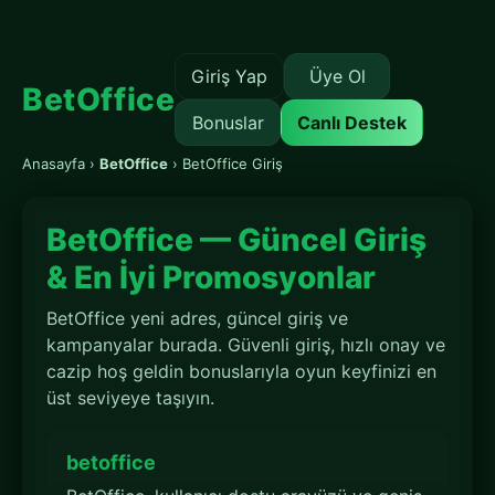
Giriş Yap
Üye Ol
BetOffice
Bonuslar
Canlı Destek
Anasayfa ›
BetOffice
›
BetOffice Giriş
BetOffice — Güncel Giriş
& En İyi Promosyonlar
BetOffice yeni adres, güncel giriş ve
kampanyalar burada. Güvenli giriş, hızlı onay ve
cazip hoş geldin bonuslarıyla oyun keyfinizi en
üst seviyeye taşıyın.
betoffice