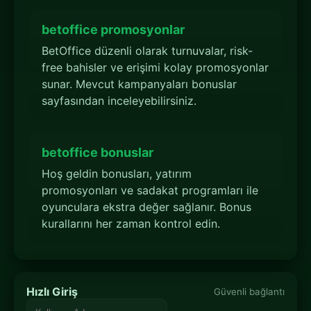
betoffice promosyonlar
BetOffice düzenli olarak turnuvalar, risk-
free bahisler ve erişimi kolay promosyonlar
sunar. Mevcut kampanyaları bonuslar
sayfasından inceleyebilirsiniz.
betoffice bonuslar
Hoş geldin bonusları, yatırım
promosyonları ve sadakat programları ile
oyunculara ekstra değer sağlanır. Bonus
kurallarını her zaman kontrol edin.
Hızlı Giriş
Güvenli bağlantı