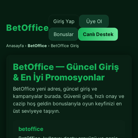
Giriş Yap
Üye Ol
BetOffice
Bonuslar
Canlı Destek
Anasayfa ›
BetOffice
›
BetOffice Giriş
BetOffice — Güncel Giriş
& En İyi Promosyonlar
BetOffice yeni adres, güncel giriş ve
kampanyalar burada. Güvenli giriş, hızlı onay ve
cazip hoş geldin bonuslarıyla oyun keyfinizi en
üst seviyeye taşıyın.
betoffice