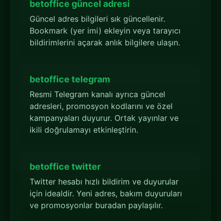
betoffice güncel adresi
Güncel adres bilgileri sık güncellenir.
Bookmark (yer imi) ekleyin veya tarayıcı
bildirimlerini açarak anlık bilgilere ulaşın.
betoffice telegram
Resmi Telegram kanalı ayrıca güncel
adresleri, promosyon kodlarını ve özel
kampanyaları duyurur. Ortak yayınlar ve
ikili doğrulamayı etkinleştirin.
betoffice twitter
Twitter hesabı hızlı bildirim ve duyurular
için idealdir. Yeni adres, bakım duyuruları
ve promosyonlar buradan paylaşılır.