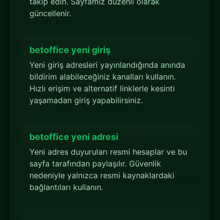
takip edin. Sayfamız düzenli olarak
güncellenir.
betoffice yeni giriş
Yeni giriş adresleri yayınlandığında anında
bildirim alabileceğiniz kanalları kullanın.
Hızlı erişim ve alternatif linklerle kesinti
yaşamadan giriş yapabilirsiniz.
betoffice yeni adresi
Yeni adres duyuruları resmi hesaplar ve bu
sayfa tarafından paylaşılır. Güvenlik
nedeniyle yalnızca resmi kaynaklardaki
bağlantıları kullanın.